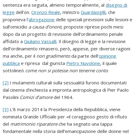
sentenza era seguita, almeno temporalmente, al
disegno di
legge
dell’on.
Oronzo Reale
, ministro
Guardasigilli
, che
proponeva l’
abrogazione
delle speciali previsioni sulle lesioni e
sull’omicidio
a causa d’onore
, proposte riprese pochi mesi
dopo da un progetto di revisione dell’ordinamento penale
affidato a
Giuliano Vassalli
. Il disegno di legge e la revisione
dell’ordinamento rimasero, però, appese, per diverse ragioni
ma anche, per il
non gradimento
da parte dell’
opinione
pubblica
e ripresa dal giurista
Pietro Nuvolone
, il quale
sottolineò
come non si potesse non tenerne conto
.
[2]
I mutamenti culturali sulla sessualità furono documentati
dal cinema d’inchiesta a impronta antropologica di Pier Paolo
Pasolini
Comizi d’amore
del 1964
.
[3]
L’8 marzo 2014 la Presidenza della Repubblica, viene
nominata Grande Ufficiale per «il coraggioso gesto di rifiuto
del
matrimonio riparatore
che ha segnato una tappa
fondamentale nella storia dell’emancipazione delle donne nel