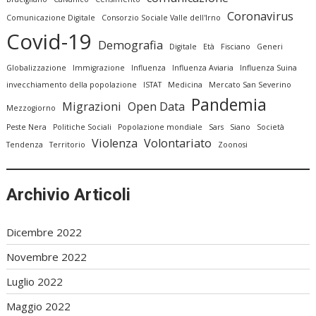
Coronavirus
Comunicazione Digitale
Consorzio Sociale Valle dell'Irno
Covid-19
Demografia
Digitale
Età
Fisciano
Generi
Globalizzazione
Immigrazione
Influenza
Influenza Aviaria
Influenza Suina
invecchiamento della popolazione
ISTAT
Medicina
Mercato San Severino
Pandemia
Migrazioni
Open Data
Mezzogiorno
Peste Nera
Politiche Sociali
Popolazione mondiale
Sars
Siano
Società
Violenza
Volontariato
Tendenza
Territorio
Zoonosi
Archivio Articoli
Dicembre 2022
Novembre 2022
Luglio 2022
Maggio 2022