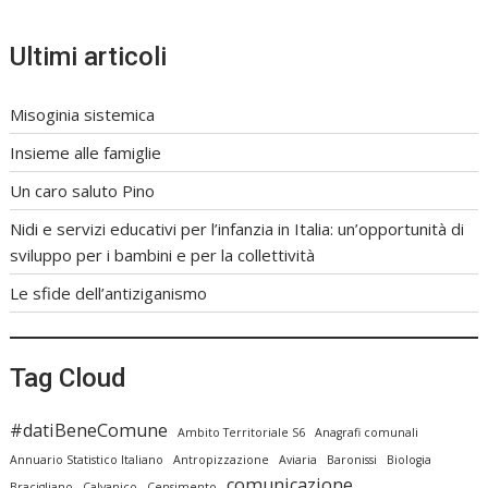
Ultimi articoli
Misoginia sistemica
Insieme alle famiglie
Un caro saluto Pino
Nidi e servizi educativi per l’infanzia in Italia: un’opportunità di
sviluppo per i bambini e per la collettività
Le sfide dell’antiziganismo
Tag Cloud
#datiBeneComune
Ambito Territoriale S6
Anagrafi comunali
Annuario Statistico Italiano
Antropizzazione
Aviaria
Baronissi
Biologia
comunicazione
Bracigliano
Calvanico
Censimento