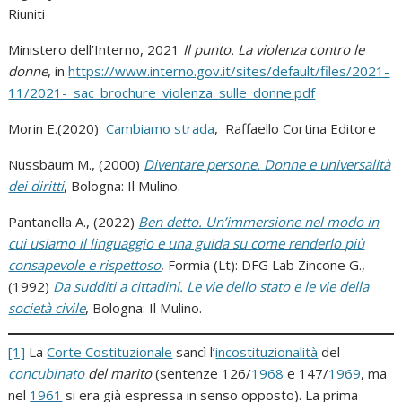
Riuniti
Ministero dell’Interno, 2021
Il punto. La violenza contro le
donne
, in
https://www.interno.gov.it/sites/default/files/2021-
11/2021-_sac_brochure_violenza_sulle_donne.pdf
Morin E.(2020)
Cambiamo strada
, Raffaello Cortina Editore
Nussbaum M., (2000)
Diventare persone. Donne e universalità
dei diritti
, Bologna: Il Mulino.
Pantanella A., (2022)
Ben detto. Un’immersione nel modo in
cui usiamo il linguaggio e una guida su come renderlo più
consapevole e rispettoso
, Formia (Lt): DFG Lab Zincone G.,
(1992)
Da sudditi a cittadini. Le vie dello stato e le vie della
società civile
, Bologna: Il Mulino.
[1]
La
Corte Costituzionale
sancì l’
incostituzionalità
del
concubinato
del marito
(sentenze 126/
1968
e 147/
1969
, ma
nel
1961
si era già espressa in senso opposto). La prima