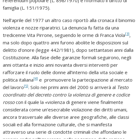
referendum popolare (L. 898/1970) e riformato il diritto di
famiglia (L. 151/1975).
Nell’aprile del 1977 un altro caso riportò alla cronaca il binomio
violenza e nozze riparatrici. La denuncia fu fatta da una
[3]
tredicenne Vita Pirrone, seguendo le orme di Franca Viola
,
ma solo dopo quattro anni furono abolite le disposizioni sul
delitto d’onore (legge 442/1981), dopo settantasei anni dalla
Costituzione. Alla fase delle garanzie formali seguirono, negli
anni ottanta e inizio anni novanta diversi interventi per
rafforzare il ruolo delle donne all’interno della vita sociale e
[4]
politica italiana
e promuovere la partecipazione al mercato
[5]
del lavoro
. Solo nei primi anni del 2000 si arriverà al
Testo
coordinato del decreto contro la violenza di genere e codice
rosso
con il quale la «violenza di genere viene finalmente
considerata come un’esecrabile violazione dei diritti umani,
ancora trasversale alle diverse aree geografiche, alle classi
sociali ed alla formazione culturale, che si manifesta
attraverso una serie di condotte criminali che affondano le