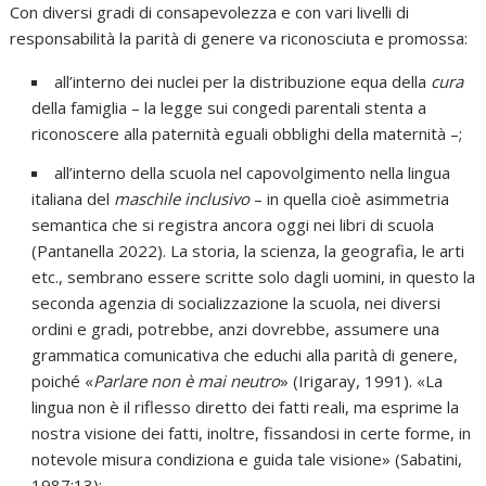
Con diversi gradi di consapevolezza e con vari livelli di
responsabilità la parità di genere va riconosciuta e promossa:
all’interno dei nuclei per la distribuzione equa della
cura
della famiglia – la legge sui congedi parentali stenta a
riconoscere alla paternità eguali obblighi della maternità –;
all’interno della scuola nel capovolgimento nella lingua
italiana del
maschile inclusivo
– in quella cioè asimmetria
semantica che si registra ancora oggi nei libri di scuola
(Pantanella 2022). La storia, la scienza, la geografia, le arti
etc., sembrano essere scritte solo dagli uomini, in questo la
seconda agenzia di socializzazione la scuola, nei diversi
ordini e gradi, potrebbe, anzi dovrebbe, assumere una
grammatica comunicativa che educhi alla parità di genere,
poiché «
Parlare non è mai neutro
» (Irigaray, 1991). «La
lingua non è il riflesso diretto dei fatti reali, ma esprime la
nostra visione dei fatti, inoltre, fissandosi in certe forme, in
notevole misura condiziona e guida tale visione» (Sabatini,
1987:13);