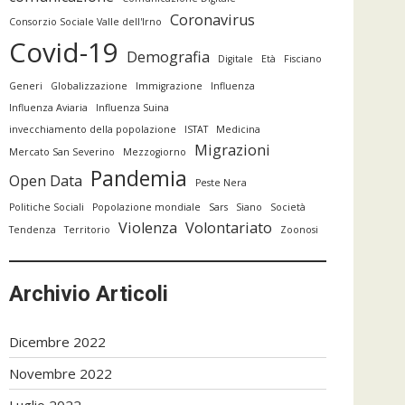
Coronavirus
Consorzio Sociale Valle dell'Irno
Covid-19
Demografia
Digitale
Età
Fisciano
Generi
Globalizzazione
Immigrazione
Influenza
Influenza Aviaria
Influenza Suina
invecchiamento della popolazione
ISTAT
Medicina
Migrazioni
Mercato San Severino
Mezzogiorno
Pandemia
Open Data
Peste Nera
Politiche Sociali
Popolazione mondiale
Sars
Siano
Società
Violenza
Volontariato
Tendenza
Territorio
Zoonosi
Archivio Articoli
Dicembre 2022
Novembre 2022
Luglio 2022