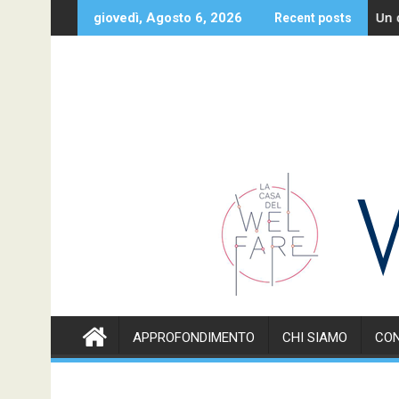
Skip
sieme alle famiglie
Un caro sa
giovedì, Agosto 6, 2026
Recent posts
to
content
APPROFONDIMENTO
CHI SIAMO
CON