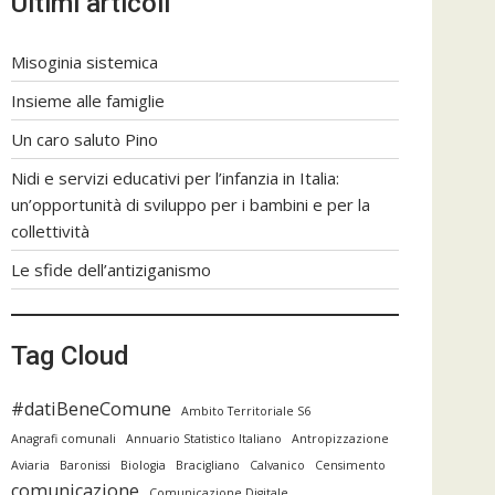
Ultimi articoli
Misoginia sistemica
Insieme alle famiglie
Un caro saluto Pino
Nidi e servizi educativi per l’infanzia in Italia:
un’opportunità di sviluppo per i bambini e per la
collettività
Le sfide dell’antiziganismo
Tag Cloud
#datiBeneComune
Ambito Territoriale S6
Anagrafi comunali
Annuario Statistico Italiano
Antropizzazione
Aviaria
Baronissi
Biologia
Bracigliano
Calvanico
Censimento
comunicazione
Comunicazione Digitale