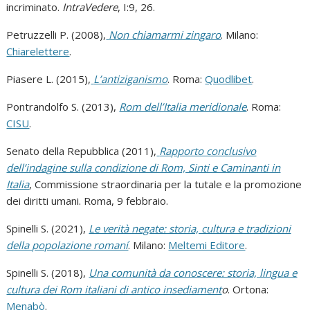
incriminato.
IntraVedere
, I:9, 26.
Petruzzelli P. (2008),
Non chiamarmi zingaro
. Milano:
Chiarelettere
.
Piasere L. (2015),
L’antiziganismo
. Roma:
Quodlibet
.
Pontrandolfo S. (2013),
Rom dell’Italia meridionale
. Roma:
CISU
.
Senato della Repubblica (2011),
Rapporto conclusivo
dell’indagine sulla condizione di Rom, Sinti e Caminanti in
Italia
, Commissione straordinaria per la tutale e la promozione
dei diritti umani. Roma, 9 febbraio.
Spinelli S. (2021),
Le verità negate: storia, cultura e tradizioni
della popolazione romaní
. Milano:
Meltemi Editore
.
Spinelli S. (2018),
Una comunità da conoscere: storia, lingua e
cultura dei Rom italiani di antico insediament
o
. Ortona:
Menabò
.