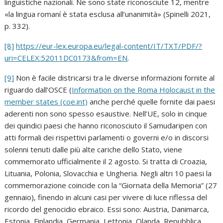
linguistiche nazionali. Ne sono state riconosciute 12, mentre
«la lingua romaní è stata esclusa all’unanimità» (Spinelli 2021,
p. 332).
[8]
https://eur-lex.europa.eu/legal-content/IT/TXT/PDF/?
uri=CELEX:52011DC0173&from=EN
.
[9]
Non è facile districarsi tra le diverse informazioni fornite al
riguardo dall’OSCE (
Information on the Roma Holocaust in the
member states (coe.int)
anche perché quelle fornite dai paesi
aderenti non sono spesso esaustive. Nell’UE, solo in cinque
dei quindici paesi che hanno riconosciuto il Samudaripen con
atti formali dei rispettivi parlamenti o governi e/o in discorsi
solenni tenuti dalle più alte cariche dello Stato, viene
commemorato ufficialmente il 2 agosto. Si tratta di Croazia,
Lituania, Polonia, Slovacchia e Ungheria. Negli altri 10 paesi la
commemorazione coincide con la “Giornata della Memoria” (27
gennaio), finendo in alcuni casi per vivere di luce riflessa del
ricordo del genocidio ebraico. Essi sono: Austria, Danimarca,
Estonia, Finlandia, Germania, Lettonia, Olanda, Repubblica