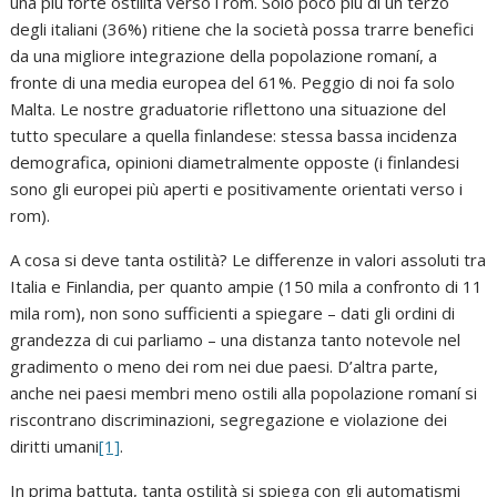
una più forte ostilità verso i rom. Solo poco più di un terzo
degli italiani (36%) ritiene che la società possa trarre benefici
da una migliore integrazione della popolazione romaní, a
fronte di una media europea del 61%. Peggio di noi fa solo
Malta. Le nostre graduatorie riflettono una situazione del
tutto speculare a quella finlandese: stessa bassa incidenza
demografica, opinioni diametralmente opposte (i finlandesi
sono gli europei più aperti e positivamente orientati verso i
rom).
A cosa si deve tanta ostilità? Le differenze in valori assoluti tra
Italia e Finlandia, per quanto ampie (150 mila a confronto di 11
mila rom), non sono sufficienti a spiegare – dati gli ordini di
grandezza di cui parliamo – una distanza tanto notevole nel
gradimento o meno dei rom nei due paesi. D’altra parte,
anche nei paesi membri meno ostili alla popolazione romaní si
riscontrano discriminazioni, segregazione e violazione dei
diritti umani
[1]
.
In prima battuta, tanta ostilità si spiega con gli automatismi