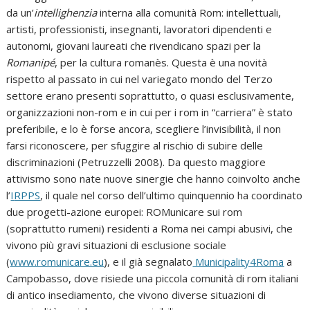
da un’
intellighenzia
interna alla comunità Rom: intellettuali,
artisti, professionisti, insegnanti, lavoratori dipendenti e
autonomi, giovani laureati che rivendicano spazi per la
Romanipé
, per la cultura romanès. Questa è una novità
rispetto al passato in cui nel variegato mondo del Terzo
settore erano presenti soprattutto, o quasi esclusivamente,
organizzazioni non-rom e in cui per i rom in “carriera” è stato
preferibile, e lo è forse ancora, scegliere l’invisibilità, il non
farsi riconoscere, per sfuggire al rischio di subire delle
discriminazioni (Petruzzelli 2008). Da questo maggiore
attivismo sono nate nuove sinergie che hanno coinvolto anche
l’
I
RPPS
, il quale nel corso dell’ultimo quinquennio ha coordinato
due progetti-azione europei: ROMunicare sui rom
(soprattutto rumeni) residenti a Roma nei campi abusivi, che
vivono più gravi situazioni di esclusione sociale
(
www.romunicare.eu
), e il già segnalato
Municipality4Roma
a
Campobasso, dove risiede una piccola comunità di rom italiani
di antico insediamento, che vivono diverse situazioni di