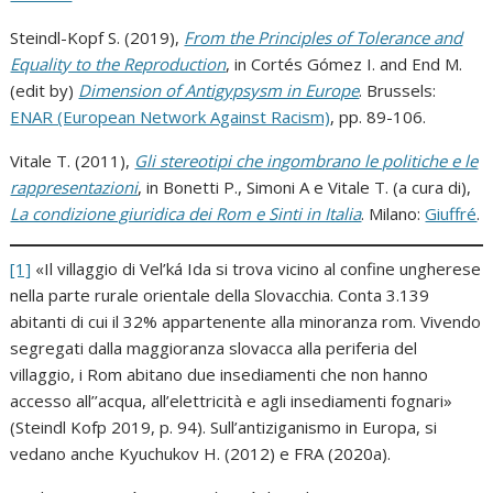
Steindl-Kopf S. (2019),
From the Principles of Tolerance and
Equality to the Reproduction
, in Cortés Gómez I. and End M.
(edit by)
Dimension of Antigypsysm in Europe
. Brussels:
ENAR (European Network Against Racism)
, pp. 89-106.
Vitale T. (2011),
Gli stereotipi che ingombrano le politiche e le
rappresentazioni
, in Bonetti P., Simoni A e Vitale T. (a cura di),
La condizione giuridica dei Rom e Sinti in Italia
. Milano:
Giuffré
.
[1]
«Il villaggio di Vel’ká Ida si trova vicino al confine ungherese
nella parte rurale orientale della Slovacchia. Conta 3.139
abitanti di cui il 32% appartenente alla minoranza rom. Vivendo
segregati dalla maggioranza slovacca alla periferia del
villaggio, i Rom abitano due insediamenti che non hanno
accesso all’’acqua, all’elettricità e agli insediamenti fognari»
(Steindl Kofp 2019, p. 94). Sull’antiziganismo in Europa, si
vedano anche Kyuchukov H. (2012) e FRA (2020a).