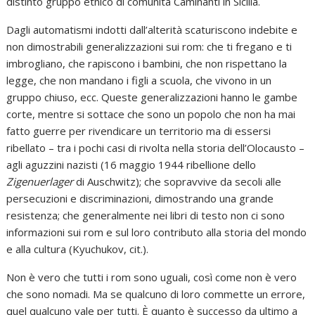
distinto gruppo etnico di comunità Caminanti in Sicilia.
Dagli automatismi indotti dall’alterità scaturiscono indebite e
non dimostrabili generalizzazioni sui rom: che ti fregano e ti
imbrogliano, che rapiscono i bambini, che non rispettano la
legge, che non mandano i figli a scuola, che vivono in un
gruppo chiuso, ecc. Queste generalizzazioni hanno le gambe
corte, mentre si sottace che sono un popolo che non ha mai
fatto guerre per rivendicare un territorio ma di essersi
ribellato – tra i pochi casi di rivolta nella storia dell’Olocausto –
agli aguzzini nazisti (16 maggio 1944 ribellione dello
Zigenuerlager
di Auschwitz); che sopravvive da secoli alle
persecuzioni e discriminazioni, dimostrando una grande
resistenza; che generalmente nei libri di testo non ci sono
informazioni sui rom e sul loro contributo alla storia del mondo
e alla cultura (Kyuchukov, cit.).
Non è vero che tutti i rom sono uguali, così come non è vero
che sono nomadi. Ma se qualcuno di loro commette un errore,
quel qualcuno vale per tutti. È quanto è successo da ultimo a