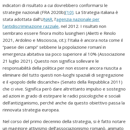
indicatori di risultato a cui dovrebbero conformarsi le
strategie nazionali (FRA 2020b)
[10]
. La Strategia italiana è
stata adottata dall’U
NAR
, l’
agenzia nazionale per
l’antidiscriminazione razziale,
nel 2012. I risultati non
sembrano essere finora molto lusinghieri (Alietti e Rinolo
2021, Ardolino e Miscioscia, cit.): l’Italia è ancora nota come il
“paese dei campi” sebbene la popolazione romaní in
emergenza abitativa sia poco superiore al 10% (Associazione
21 luglio 2021). Questo non significa sollevare le
responsabilità della politica per non essere ancora riuscita a
eliminare del tutto questi non-luoghi spaziali di segregazione
e il «popolo delle discariche» (Senato della Repubblica 2011)
che ci vive. Significa però dare altrettanto impulso e sostegno
ad azioni in grado di estirpare le radici psicologiche e sociali
dell’antiziganismo, perché anche da questo obiettivo passa la
rinnovata strategia europea.
Nel corso del primo decennio della strategia, si è fatto notare
un maggiore attivismo dell’associazionismo romanò, animato