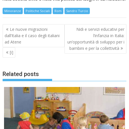
Minoranze
Politiche Sociali
Rom
Sandro Turcio
Navigazione
Le nuove migrazioni
Nidi e servizi educativi per
articoli
dall’Italia e il caso degli italiani
l’infanzia in Italia:
ad Atene
un’opportunità di sviluppo per i
bambini e per la collettività
[i]
Related posts