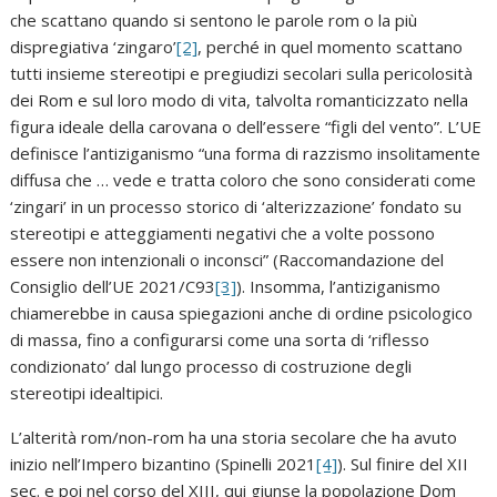
che scattano quando si sentono le parole rom o la più
dispregiativa ‘zingaro’
[2]
, perché in quel momento scattano
tutti insieme stereotipi e pregiudizi secolari sulla pericolosità
dei Rom e sul loro modo di vita, talvolta romanticizzato nella
figura ideale della carovana o dell’essere “figli del vento”. L’UE
definisce l’antiziganismo “una forma di razzismo insolitamente
diffusa che … vede e tratta coloro che sono considerati come
‘zingari’ in un processo storico di ‘alterizzazione’ fondato su
stereotipi e atteggiamenti negativi che a volte possono
essere non intenzionali o inconsci” (Raccomandazione del
Consiglio dell’UE 2021/C93
[3]
). Insomma, l’antiziganismo
chiamerebbe in causa spiegazioni anche di ordine psicologico
di massa, fino a configurarsi come una sorta di ‘riflesso
condizionato’ dal lungo processo di costruzione degli
stereotipi idealtipici.
L’alterità rom/non-rom ha una storia secolare che ha avuto
inizio nell’Impero bizantino (Spinelli 2021
[4]
). Sul finire del XII
sec. e poi nel corso del XIII, qui giunse la popolazione Ḍom