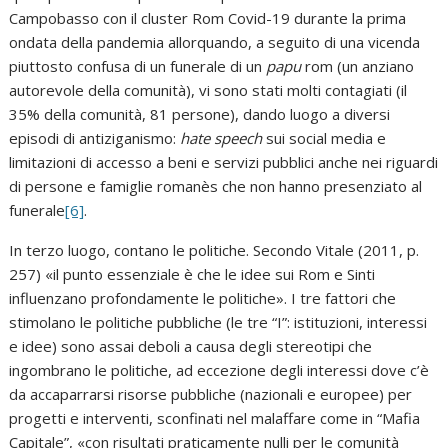
Campobasso con il cluster Rom Covid-19 durante la prima
ondata della pandemia allorquando, a seguito di una vicenda
piuttosto confusa di un funerale di un
papu
rom (un anziano
autorevole della comunità), vi sono stati molti contagiati (il
35% della comunità, 81 persone), dando luogo a diversi
episodi di antiziganismo:
hate speech
sui social media e
limitazioni di accesso a beni e servizi pubblici anche nei riguardi
di persone e famiglie romanès che non hanno presenziato al
funerale
[6]
.
In terzo luogo, contano le politiche. Secondo Vitale (2011, p.
257) «il punto essenziale è che le idee sui Rom e Sinti
influenzano profondamente le politiche». I tre fattori che
stimolano le politiche pubbliche (le tre “I”: istituzioni, interessi
e idee) sono assai deboli a causa degli stereotipi che
ingombrano le politiche, ad eccezione degli interessi dove c’è
da accaparrarsi risorse pubbliche (nazionali e europee) per
progetti e interventi, sconfinati nel malaffare come in “Mafia
Capitale”, «con risultati praticamente nulli per le comunità