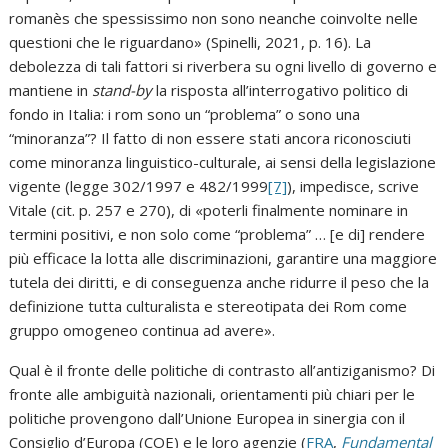
romanès che spessissimo non sono neanche coinvolte nelle
questioni che le riguardano» (Spinelli, 2021, p. 16). La
debolezza di tali fattori si riverbera su ogni livello di governo e
mantiene in
stand-by
la risposta all’interrogativo politico di
fondo in Italia: i rom sono un “problema” o sono una
“minoranza”? Il fatto di non essere stati ancora riconosciuti
come minoranza linguistico-culturale, ai sensi della legislazione
vigente (legge 302/1997 e 482/1999
[7]
), impedisce, scrive
Vitale (cit. p. 257 e 270), di «poterli finalmente nominare in
termini positivi, e non solo come “problema” … [e di] rendere
più efficace la lotta alle discriminazioni, garantire una maggiore
tutela dei diritti, e di conseguenza anche ridurre il peso che la
definizione tutta culturalista e stereotipata dei Rom come
gruppo omogeneo continua ad avere».
Qual è il fronte delle politiche di contrasto all’antiziganismo? Di
fronte alle ambiguità nazionali, orientamenti più chiari per le
politiche provengono dall’Unione Europea in sinergia con il
Consiglio d’Europa (COE) e le loro agenzie (
FRA
,
Fundamental