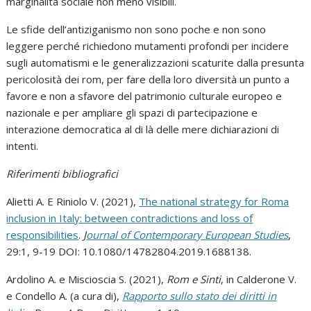
marginalità sociale non meno visibili.
Le sfide dell’antiziganismo non sono poche e non sono
leggere perché richiedono mutamenti profondi per incidere
sugli automatismi e le generalizzazioni scaturite dalla presunta
pericolosità dei rom, per fare della loro diversità un punto a
favore e non a sfavore del patrimonio culturale europeo e
nazionale e per ampliare gli spazi di partecipazione e
interazione democratica al di là delle mere dichiarazioni di
intenti.
Riferimenti bibliografici
Alietti A. E Riniolo V. (2021),
The national strategy for Roma
inclusion in Italy: between contradictions and loss of
responsibilities
.
J
ournal of Contemporary European Studies
,
29:1, 9-19 DOI: 10.1080/14782804.2019.1688138.
Ardolino A. e Miscioscia S. (2021),
Rom e Sinti
, in Calderone V.
e Condello A. (a cura di),
Rapporto sullo stato dei diritti in