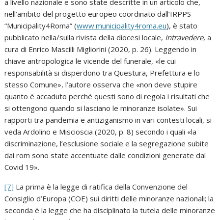
a livello nazionale e sono state descritte in un articolo che,
nell’ambito del progetto europeo coordinato dall’IRPPS
“Municipality4Roma” (
www.municipality4roma.eu
), è stato
pubblicato nella/sulla rivista della diocesi locale,
Intravedere,
a
cura di Enrico Mascilli Migliorini (2020, p. 26). Leggendo in
chiave antropologica le vicende del funerale, «le cui
responsabilità si disperdono tra Questura, Prefettura e lo
stesso Comune», l’autore osserva che «non deve stupire
quanto è accaduto perché questi sono di regola i risultati che
si ottengono quando si lasciano le minoranze isolate». Sui
rapporti tra pandemia e antiziganismo in vari contesti locali, si
veda Ardolino e Miscioscia (2020, p. 8) secondo i quali «la
discriminazione, l’esclusione sociale e la segregazione subite
dai rom sono state accentuate dalle condizioni generate dal
Covid 19».
[7]
La prima è la legge di ratifica della Convenzione del
Consiglio d’Europa (COE) sui diritti delle minoranze nazionali; la
seconda è la legge che ha disciplinato la tutela delle minoranze