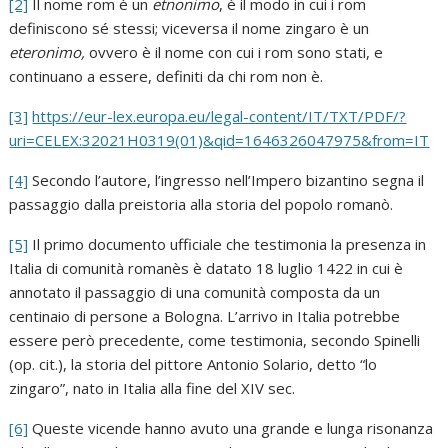
[2]
Il nome rom è un
etnonimo
, è il modo in cui i rom
definiscono sé stessi; viceversa il nome zingaro è un
eteronimo,
ovvero è il nome con cui i rom sono stati, e
continuano a essere, definiti da chi rom non è.
[3]
https://eur-lex.europa.eu/legal-content/IT/TXT/PDF/?
uri=CELEX:32021H0319(01)&qid=1646326047975&from=IT
[4]
Secondo l’autore, l’ingresso nell’Impero bizantino segna il
passaggio dalla preistoria alla storia del popolo romanò.
[5]
Il primo documento ufficiale che testimonia la presenza in
Italia di comunità romanès è datato 18 luglio 1422 in cui è
annotato il passaggio di una comunità composta da un
centinaio di persone a Bologna. L’arrivo in Italia potrebbe
essere però precedente, come testimonia, secondo Spinelli
(op. cit.), la storia del pittore Antonio Solario, detto “lo
zingaro”, nato in Italia alla fine del XIV sec.
[6]
Queste vicende hanno avuto una grande e lunga risonanza