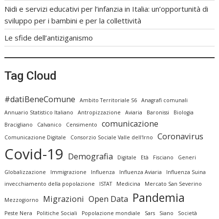
Nidi e servizi educativi per l’infanzia in Italia: un’opportunità di
sviluppo per i bambini e per la collettività
Le sfide dell’antiziganismo
Tag Cloud
#datiBeneComune
Ambito Territoriale S6
Anagrafi comunali
Annuario Statistico Italiano
Antropizzazione
Aviaria
Baronissi
Biologia
comunicazione
Bracigliano
Calvanico
Censimento
Coronavirus
Comunicazione Digitale
Consorzio Sociale Valle dell'Irno
Covid-19
Demografia
Digitale
Età
Fisciano
Generi
Globalizzazione
Immigrazione
Influenza
Influenza Aviaria
Influenza Suina
invecchiamento della popolazione
ISTAT
Medicina
Mercato San Severino
Pandemia
Migrazioni
Open Data
Mezzogiorno
Peste Nera
Politiche Sociali
Popolazione mondiale
Sars
Siano
Società