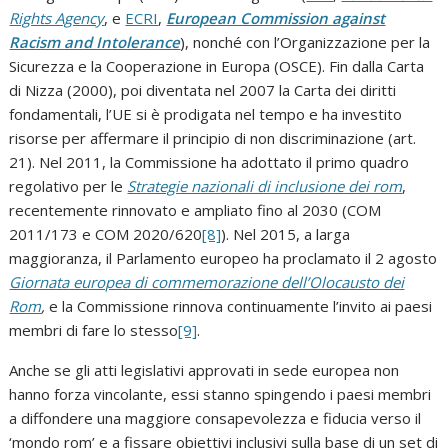
Rights Agency
, e
ECRI
,
European Commission against
Racism and Intolerance
), nonché con l’Organizzazione per la
Sicurezza e la Cooperazione in Europa (OSCE). Fin dalla Carta
di Nizza (2000), poi diventata nel 2007 la Carta dei diritti
fondamentali, l’UE si è prodigata nel tempo e ha investito
risorse per affermare il principio di non discriminazione (art.
21). Nel 2011, la Commissione ha adottato il primo quadro
regolativo per le
Strategie nazionali di inclusione dei rom
,
recentemente rinnovato e ampliato fino al 2030 (COM
2011/173 e COM 2020/620
[8]
). Nel 2015, a larga
maggioranza, il Parlamento europeo ha proclamato il 2 agosto
Giornata europea di commemorazione dell’Olocausto dei
Rom
,
e la Commissione rinnova continuamente l’invito ai paesi
membri di fare lo stesso
[9]
.
Anche se gli atti legislativi approvati in sede europea non
hanno forza vincolante, essi stanno spingendo i paesi membri
a diffondere una maggiore consapevolezza e fiducia verso il
‘mondo rom’ e a fissare obiettivi inclusivi sulla base di un set di