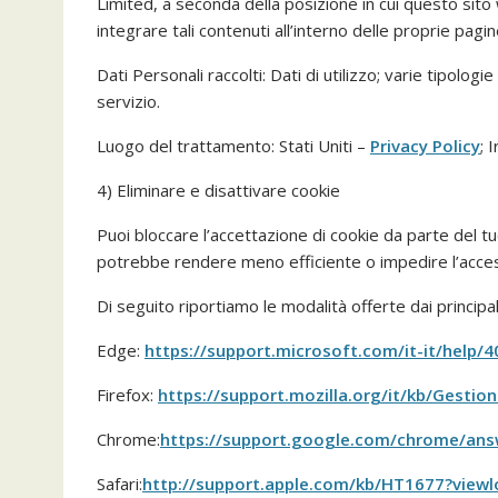
Limited, a seconda della posizione in cui questo sit
integrare tali contenuti all’interno delle proprie pagin
Dati Personali raccolti: Dati di utilizzo; varie tipolog
servizio.
Luogo del trattamento: Stati Uniti –
Privacy Policy
; 
4) Eliminare e disattivare cookie
Puoi bloccare l’accettazione di cookie da parte del 
potrebbe rendere meno efficiente o impedire l’access
Di seguito riportiamo le modalità offerte dai principa
Edge:
https://support.microsoft.com/it-it/help
Firefox:
https://support.mozilla.org/it/kb/Gest
Chrome:
https://support.google.com/chrome/ans
Safari:
http://support.apple.com/kb/HT1677?viewlo