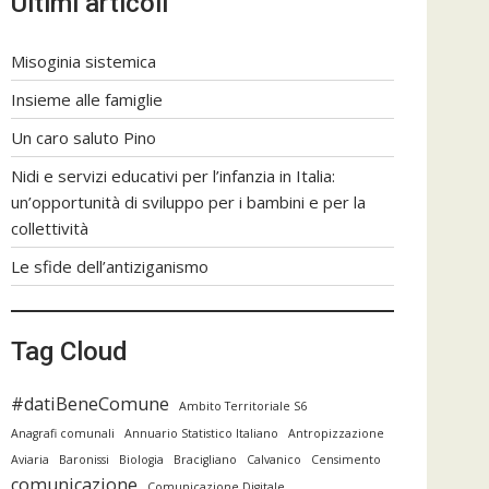
Ultimi articoli
Misoginia sistemica
Insieme alle famiglie
Un caro saluto Pino
Nidi e servizi educativi per l’infanzia in Italia:
un’opportunità di sviluppo per i bambini e per la
collettività
Le sfide dell’antiziganismo
Tag Cloud
#datiBeneComune
Ambito Territoriale S6
Anagrafi comunali
Annuario Statistico Italiano
Antropizzazione
Aviaria
Baronissi
Biologia
Bracigliano
Calvanico
Censimento
comunicazione
Comunicazione Digitale