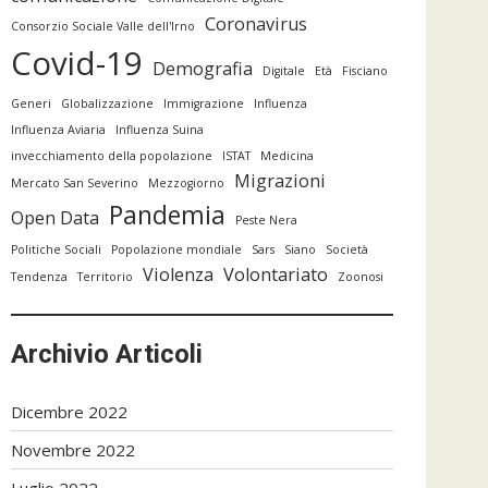
Coronavirus
Consorzio Sociale Valle dell'Irno
Covid-19
Demografia
Digitale
Età
Fisciano
Generi
Globalizzazione
Immigrazione
Influenza
Influenza Aviaria
Influenza Suina
invecchiamento della popolazione
ISTAT
Medicina
Migrazioni
Mercato San Severino
Mezzogiorno
Pandemia
Open Data
Peste Nera
Politiche Sociali
Popolazione mondiale
Sars
Siano
Società
Violenza
Volontariato
Tendenza
Territorio
Zoonosi
Archivio Articoli
Dicembre 2022
Novembre 2022
Luglio 2022