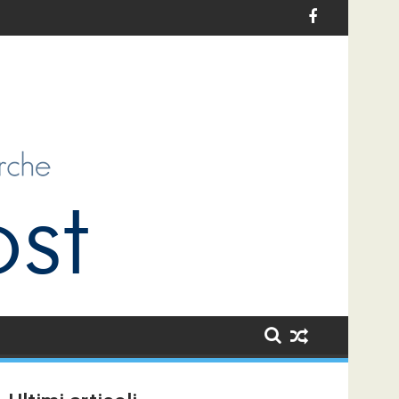
talia: un’opportunità di sviluppo per i bambini e per la collettivit
Le sfide dell’antiziganismo