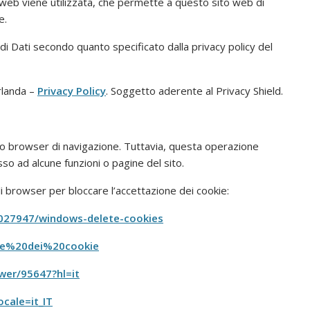
o web viene utilizzata, che permette a questo sito web di
e.
ie di Dati secondo quanto specificato dalla privacy policy del
Irlanda –
Privacy Policy
. Soggetto aderente al Privacy Shield.
tuo browser di navigazione. Tuttavia, questa operazione
o ad alcune funzioni o pagine del sito.
li browser per bloccare l’accettazione dei cookie:
/4027947/windows-delete-cookies
ione%20dei%20cookie
wer/95647?hl=it
cale=it_IT