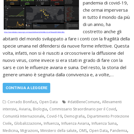
pandemia di covid-19,
che ormai imperversa
in tutto il mondo da più
di un anno, ha
costretto anche gli
abitanti del mondo sviluppato a fare i conti con la fragilità della
specie umana nel difendersi da nuove forme infettive. Questa
volta, infatti, non si è riusciti a circoscrivere la diffusione del
nuovo virus, come invece si era stati in grado di fare con la
sars e con le influenze aviaria e suina. Del resto, la storia del
genere umano è segnata dalla convivenza e, a volte,…
CONTINUA A LEGGERE
,
,
Corrado Bonifazi
Open Data
#datiBeneComune
Allevamenti
,
,
,
,
intensivi
Aviaria
Biologia
Commissario Straordinario per il Covid
,
,
,
Comunità Internazionale
Covid-19
Demografia
Dipartimento Protezione
,
,
,
,
,
Civile
Globalizzazione
Influenza
Influenza Aviaria
Influenza Suina
,
,
,
,
,
,
Medicina
Migrazioni
Ministero della salute
OMS
Open Data
Pandemia