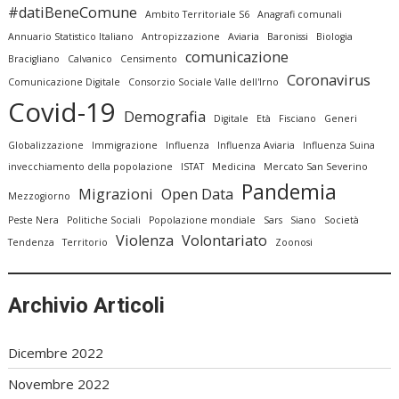
#datiBeneComune
Ambito Territoriale S6
Anagrafi comunali
Annuario Statistico Italiano
Antropizzazione
Aviaria
Baronissi
Biologia
comunicazione
Bracigliano
Calvanico
Censimento
Coronavirus
Comunicazione Digitale
Consorzio Sociale Valle dell'Irno
Covid-19
Demografia
Digitale
Età
Fisciano
Generi
Globalizzazione
Immigrazione
Influenza
Influenza Aviaria
Influenza Suina
invecchiamento della popolazione
ISTAT
Medicina
Mercato San Severino
Pandemia
Migrazioni
Open Data
Mezzogiorno
Peste Nera
Politiche Sociali
Popolazione mondiale
Sars
Siano
Società
Violenza
Volontariato
Tendenza
Territorio
Zoonosi
Archivio Articoli
Dicembre 2022
Novembre 2022