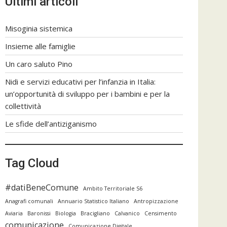
Ultimi articoli
Misoginia sistemica
Insieme alle famiglie
Un caro saluto Pino
Nidi e servizi educativi per l’infanzia in Italia:
un’opportunità di sviluppo per i bambini e per la
collettività
Le sfide dell’antiziganismo
Tag Cloud
#datiBeneComune
Ambito Territoriale S6
Anagrafi comunali
Annuario Statistico Italiano
Antropizzazione
Aviaria
Baronissi
Biologia
Bracigliano
Calvanico
Censimento
comunicazione
Comunicazione Digitale