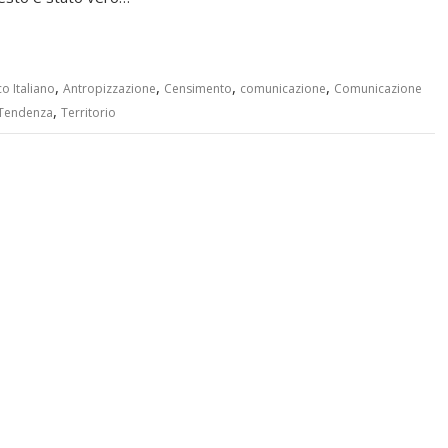
,
,
,
,
co Italiano
Antropizzazione
Censimento
comunicazione
Comunicazione
,
Tendenza
Territorio