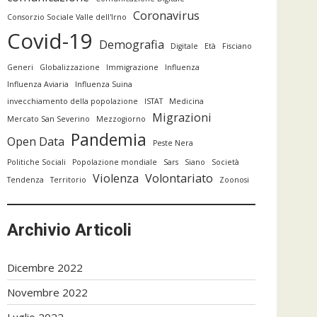
Coronavirus
Consorzio Sociale Valle dell'Irno
Covid-19
Demografia
Digitale
Età
Fisciano
Generi
Globalizzazione
Immigrazione
Influenza
Influenza Aviaria
Influenza Suina
invecchiamento della popolazione
ISTAT
Medicina
Migrazioni
Mercato San Severino
Mezzogiorno
Pandemia
Open Data
Peste Nera
Politiche Sociali
Popolazione mondiale
Sars
Siano
Società
Violenza
Volontariato
Tendenza
Territorio
Zoonosi
Archivio Articoli
Dicembre 2022
Novembre 2022
Luglio 2022