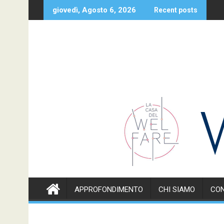
Skip
Un caro saluto Pino
giovedì, Agosto 6, 2026
Recent posts
to
content
APPROFONDIMENTO
CHI SIAMO
CON