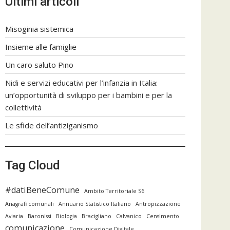
Ultimi articoli
Misoginia sistemica
Insieme alle famiglie
Un caro saluto Pino
Nidi e servizi educativi per l’infanzia in Italia:
un’opportunità di sviluppo per i bambini e per la
collettività
Le sfide dell’antiziganismo
Tag Cloud
#datiBeneComune
Ambito Territoriale S6
Anagrafi comunali
Annuario Statistico Italiano
Antropizzazione
Aviaria
Baronissi
Biologia
Bracigliano
Calvanico
Censimento
comunicazione
Comunicazione Digitale