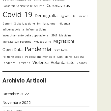
Coronavirus
Consorzio Sociale Valle dell'Irno
Covid-19
Demografia
Digitale
Età
Fisciano
Generi
Globalizzazione
Immigrazione
Influenza
Influenza Aviaria
Influenza Suina
invecchiamento della popolazione
ISTAT
Medicina
Migrazioni
Mercato San Severino
Mezzogiorno
Pandemia
Open Data
Peste Nera
Politiche Sociali
Popolazione mondiale
Sars
Siano
Società
Violenza
Volontariato
Tendenza
Territorio
Zoonosi
Archivio Articoli
Dicembre 2022
Novembre 2022
Luglio 2022