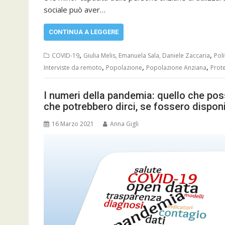
sociale può aver…
CONTINUA A LEGGERE
,
,
COVID-19
Giulia Melis, Emanuela Sala, Daniele Zaccaria
Poli
,
,
,
Interviste da remoto
Popolazione
Popolazione Anziana
Prote
I numeri della pandemia: quello che pos
che potrebbero dirci, se fossero disponi
16 Marzo 2021
Anna Gigli