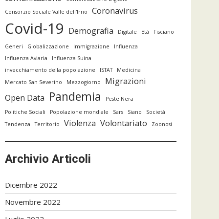
Coronavirus
Consorzio Sociale Valle dell'Irno
Covid-19
Demografia
Digitale
Età
Fisciano
Generi
Globalizzazione
Immigrazione
Influenza
Influenza Aviaria
Influenza Suina
invecchiamento della popolazione
ISTAT
Medicina
Migrazioni
Mercato San Severino
Mezzogiorno
Pandemia
Open Data
Peste Nera
Politiche Sociali
Popolazione mondiale
Sars
Siano
Società
Violenza
Volontariato
Tendenza
Territorio
Zoonosi
Archivio Articoli
Dicembre 2022
Novembre 2022
Luglio 2022