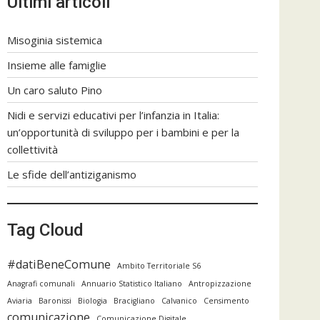
Ultimi articoli
Misoginia sistemica
Insieme alle famiglie
Un caro saluto Pino
Nidi e servizi educativi per l’infanzia in Italia:
un’opportunità di sviluppo per i bambini e per la
collettività
Le sfide dell’antiziganismo
Tag Cloud
#datiBeneComune
Ambito Territoriale S6
Anagrafi comunali
Annuario Statistico Italiano
Antropizzazione
Aviaria
Baronissi
Biologia
Bracigliano
Calvanico
Censimento
comunicazione
Comunicazione Digitale