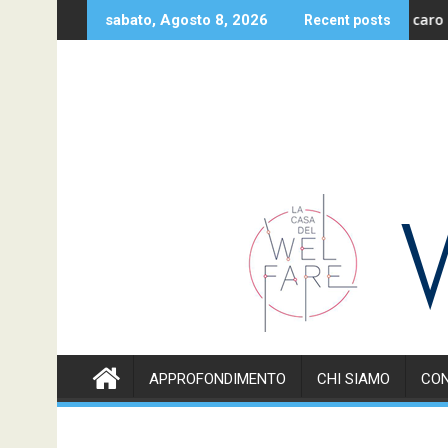
Skip
me alle famiglie
Un caro saluto
sabato, Agosto 8, 2026
Recent posts
to
content
APPROFONDIMENTO
CHI SIAMO
CON