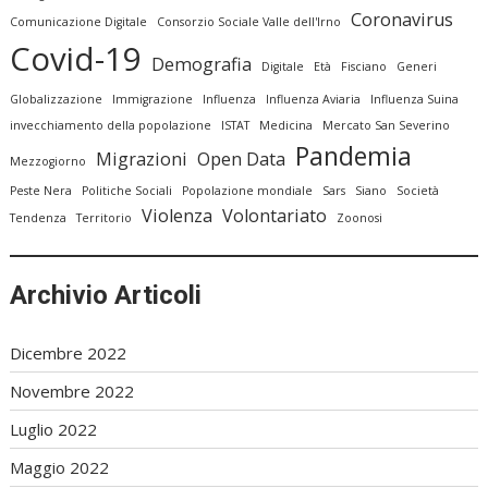
Coronavirus
Comunicazione Digitale
Consorzio Sociale Valle dell'Irno
Covid-19
Demografia
Digitale
Età
Fisciano
Generi
Globalizzazione
Immigrazione
Influenza
Influenza Aviaria
Influenza Suina
invecchiamento della popolazione
ISTAT
Medicina
Mercato San Severino
Pandemia
Migrazioni
Open Data
Mezzogiorno
Peste Nera
Politiche Sociali
Popolazione mondiale
Sars
Siano
Società
Violenza
Volontariato
Tendenza
Territorio
Zoonosi
Archivio Articoli
Dicembre 2022
Novembre 2022
Luglio 2022
Maggio 2022