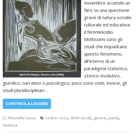
novembre accende un
faro su una questione
grave di natura sociale,
culturale ed educativa:
il femminicidio.
Moltissimi sono gli
studi che inquadrano
questo fenomeno,
all’interno di un
paradigma statistico,
storico-evolutivo,
giuridico, narrativo o psicologico; poco sono stati, invece, gli
studi pluridisciplinari…
CONTINUA A LEGGERE
,
,
,
,
Antonella Ciocia
codice rocco
diritti sociali
genere
parità
Violenza