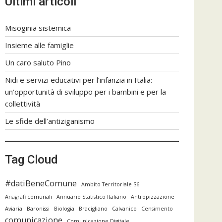
Ultimi articoli
Misoginia sistemica
Insieme alle famiglie
Un caro saluto Pino
Nidi e servizi educativi per l’infanzia in Italia:
un’opportunità di sviluppo per i bambini e per la
collettività
Le sfide dell’antiziganismo
Tag Cloud
#datiBeneComune
Ambito Territoriale S6
Anagrafi comunali
Annuario Statistico Italiano
Antropizzazione
Aviaria
Baronissi
Biologia
Bracigliano
Calvanico
Censimento
comunicazione
Comunicazione Digitale