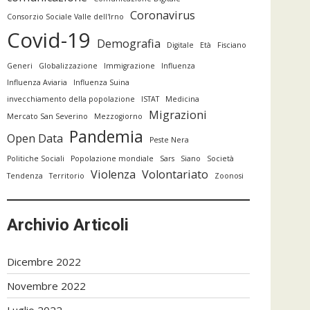
Coronavirus
Consorzio Sociale Valle dell'Irno
Covid-19
Demografia
Digitale
Età
Fisciano
Generi
Globalizzazione
Immigrazione
Influenza
Influenza Aviaria
Influenza Suina
invecchiamento della popolazione
ISTAT
Medicina
Migrazioni
Mercato San Severino
Mezzogiorno
Pandemia
Open Data
Peste Nera
Politiche Sociali
Popolazione mondiale
Sars
Siano
Società
Violenza
Volontariato
Tendenza
Territorio
Zoonosi
Archivio Articoli
Dicembre 2022
Novembre 2022
Luglio 2022