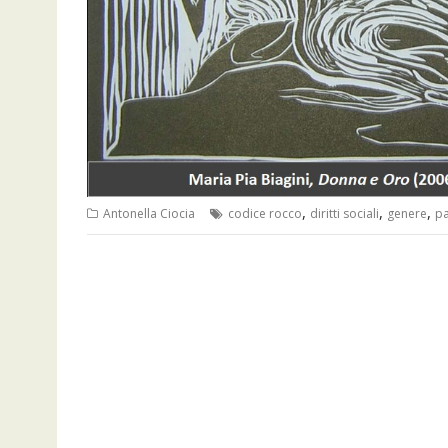
,
,
,
Antonella Ciocia
codice rocco
diritti sociali
genere
pa