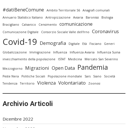
#datiBeneComune
Ambito Territoriale S6
Anagrafi comunali
Annuario Statistico Italiano
Antropizzazione
Aviaria
Baronissi
Biologia
comunicazione
Bracigliano
Calvanico
Censimento
Coronavirus
Comunicazione Digitale
Consorzio Sociale Valle dell'Irno
Covid-19
Demografia
Digitale
Età
Fisciano
Generi
Globalizzazione
Immigrazione
Influenza
Influenza Aviaria
Influenza Suina
invecchiamento della popolazione
ISTAT
Medicina
Mercato San Severino
Pandemia
Migrazioni
Open Data
Mezzogiorno
Peste Nera
Politiche Sociali
Popolazione mondiale
Sars
Siano
Società
Violenza
Volontariato
Tendenza
Territorio
Zoonosi
Archivio Articoli
Dicembre 2022