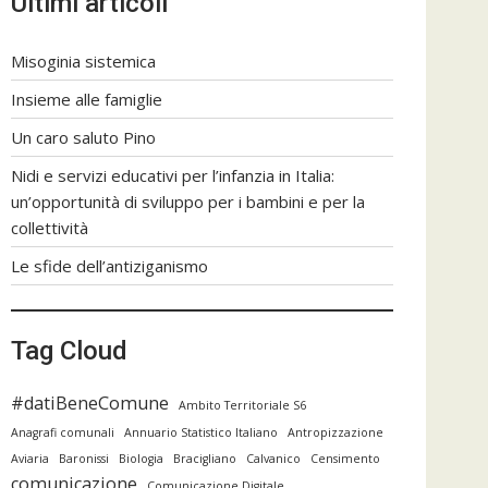
Ultimi articoli
Misoginia sistemica
Insieme alle famiglie
Un caro saluto Pino
Nidi e servizi educativi per l’infanzia in Italia:
un’opportunità di sviluppo per i bambini e per la
collettività
Le sfide dell’antiziganismo
Tag Cloud
#datiBeneComune
Ambito Territoriale S6
Anagrafi comunali
Annuario Statistico Italiano
Antropizzazione
Aviaria
Baronissi
Biologia
Bracigliano
Calvanico
Censimento
comunicazione
Comunicazione Digitale