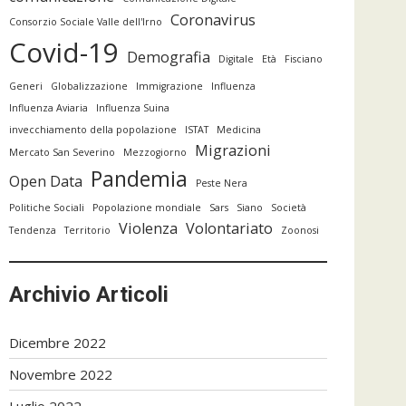
Coronavirus
Consorzio Sociale Valle dell'Irno
Covid-19
Demografia
Digitale
Età
Fisciano
Generi
Globalizzazione
Immigrazione
Influenza
Influenza Aviaria
Influenza Suina
invecchiamento della popolazione
ISTAT
Medicina
Migrazioni
Mercato San Severino
Mezzogiorno
Pandemia
Open Data
Peste Nera
Politiche Sociali
Popolazione mondiale
Sars
Siano
Società
Violenza
Volontariato
Tendenza
Territorio
Zoonosi
Archivio Articoli
Dicembre 2022
Novembre 2022
Luglio 2022