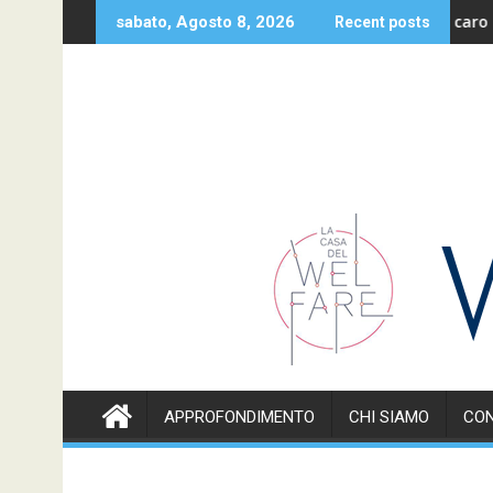
Skip
 alle famiglie
Un caro saluto P
sabato, Agosto 8, 2026
Recent posts
to
content
APPROFONDIMENTO
CHI SIAMO
CON