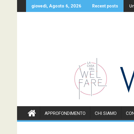
Skip
nsieme alle famiglie
Un caro s
giovedì, Agosto 6, 2026
Recent posts
to
content
APPROFONDIMENTO
CHI SIAMO
CON