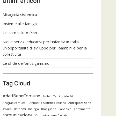
Ultimi articoli
Misoginia sistemica
Insieme alle famiglie
Un caro saluto Pino
Nidi e servizi educativi per l’infanzia in Italia:
un’opportunità di sviluppo per i bambini e per la
collettività
Le sfide dell’antiziganismo
Tag Cloud
#datiBeneComune
Ambito Territoriale S6
Anagrafi comunali
Annuario Statistico Italiano
Antropizzazione
Aviaria
Baronissi
Biologia
Bracigliano
Calvanico
Censimento
comunicazione
Comunicazione Digitale