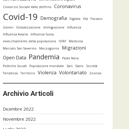
Coronavirus
Consorzio Sociale Valle dell'Irno
Covid-19
Demografia
Digitale
Età
Fisciano
Generi
Globalizzazione
Immigrazione
Influenza
Influenza Aviaria
Influenza Suina
invecchiamento della popolazione
ISTAT
Medicina
Migrazioni
Mercato San Severino
Mezzogiorno
Pandemia
Open Data
Peste Nera
Politiche Sociali
Popolazione mondiale
Sars
Siano
Società
Violenza
Volontariato
Tendenza
Territorio
Zoonosi
Archivio Articoli
Dicembre 2022
Novembre 2022
Luglio 2022