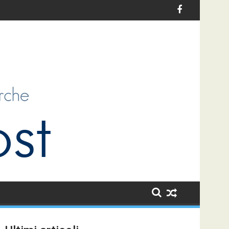
ativi per l’infanzia in Italia: un’opportunità di sviluppo per i bamb
Le sfide dell’antiziganismo