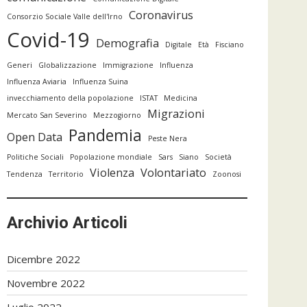
Coronavirus
Consorzio Sociale Valle dell'Irno
Covid-19
Demografia
Digitale
Età
Fisciano
Generi
Globalizzazione
Immigrazione
Influenza
Influenza Aviaria
Influenza Suina
invecchiamento della popolazione
ISTAT
Medicina
Migrazioni
Mercato San Severino
Mezzogiorno
Pandemia
Open Data
Peste Nera
Politiche Sociali
Popolazione mondiale
Sars
Siano
Società
Violenza
Volontariato
Tendenza
Territorio
Zoonosi
Archivio Articoli
Dicembre 2022
Novembre 2022
Luglio 2022