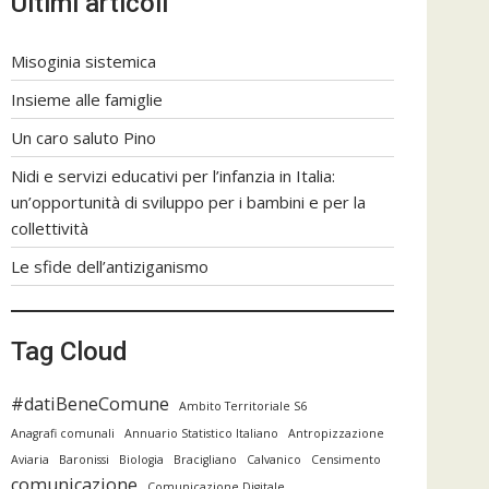
Ultimi articoli
Misoginia sistemica
Insieme alle famiglie
Un caro saluto Pino
Nidi e servizi educativi per l’infanzia in Italia:
un’opportunità di sviluppo per i bambini e per la
collettività
Le sfide dell’antiziganismo
Tag Cloud
#datiBeneComune
Ambito Territoriale S6
Anagrafi comunali
Annuario Statistico Italiano
Antropizzazione
Aviaria
Baronissi
Biologia
Bracigliano
Calvanico
Censimento
comunicazione
Comunicazione Digitale