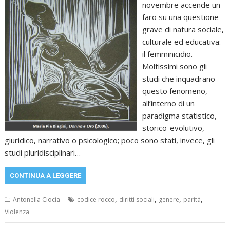
novembre accende un
faro su una questione
grave di natura sociale,
culturale ed educativa:
il femminicidio.
Moltissimi sono gli
studi che inquadrano
questo fenomeno,
all’interno di un
paradigma statistico,
storico-evolutivo,
giuridico, narrativo o psicologico; poco sono stati, invece, gli
studi pluridisciplinari…
CONTINUA A LEGGERE
,
,
,
,
Antonella Ciocia
codice rocco
diritti sociali
genere
parità
Violenza