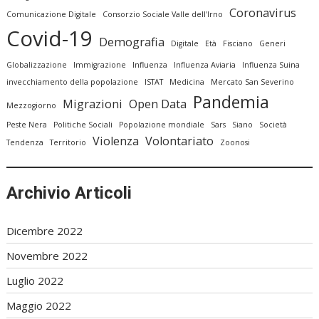
Coronavirus
Comunicazione Digitale
Consorzio Sociale Valle dell'Irno
Covid-19
Demografia
Digitale
Età
Fisciano
Generi
Globalizzazione
Immigrazione
Influenza
Influenza Aviaria
Influenza Suina
invecchiamento della popolazione
ISTAT
Medicina
Mercato San Severino
Pandemia
Migrazioni
Open Data
Mezzogiorno
Peste Nera
Politiche Sociali
Popolazione mondiale
Sars
Siano
Società
Violenza
Volontariato
Tendenza
Territorio
Zoonosi
Archivio Articoli
Dicembre 2022
Novembre 2022
Luglio 2022
Maggio 2022