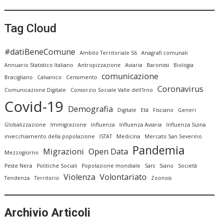
Tag Cloud
#datiBeneComune
Ambito Territoriale S6
Anagrafi comunali
Annuario Statistico Italiano
Antropizzazione
Aviaria
Baronissi
Biologia
comunicazione
Bracigliano
Calvanico
Censimento
Coronavirus
Comunicazione Digitale
Consorzio Sociale Valle dell'Irno
Covid-19
Demografia
Digitale
Età
Fisciano
Generi
Globalizzazione
Immigrazione
Influenza
Influenza Aviaria
Influenza Suina
invecchiamento della popolazione
ISTAT
Medicina
Mercato San Severino
Pandemia
Migrazioni
Open Data
Mezzogiorno
Peste Nera
Politiche Sociali
Popolazione mondiale
Sars
Siano
Società
Violenza
Volontariato
Tendenza
Territorio
Zoonosi
Archivio Articoli