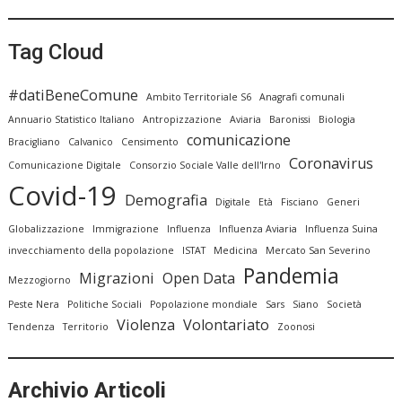
Tag Cloud
#datiBeneComune
Ambito Territoriale S6
Anagrafi comunali
Annuario Statistico Italiano
Antropizzazione
Aviaria
Baronissi
Biologia
comunicazione
Bracigliano
Calvanico
Censimento
Coronavirus
Comunicazione Digitale
Consorzio Sociale Valle dell'Irno
Covid-19
Demografia
Digitale
Età
Fisciano
Generi
Globalizzazione
Immigrazione
Influenza
Influenza Aviaria
Influenza Suina
invecchiamento della popolazione
ISTAT
Medicina
Mercato San Severino
Pandemia
Migrazioni
Open Data
Mezzogiorno
Peste Nera
Politiche Sociali
Popolazione mondiale
Sars
Siano
Società
Violenza
Volontariato
Tendenza
Territorio
Zoonosi
Archivio Articoli