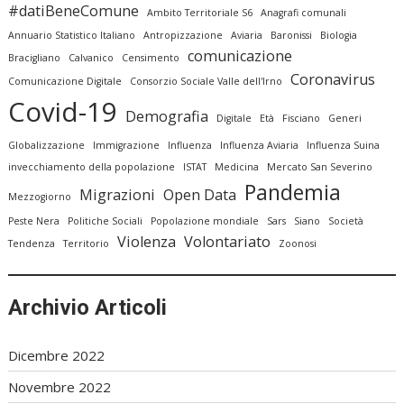
#datiBeneComune
Ambito Territoriale S6
Anagrafi comunali
Annuario Statistico Italiano
Antropizzazione
Aviaria
Baronissi
Biologia
comunicazione
Bracigliano
Calvanico
Censimento
Coronavirus
Comunicazione Digitale
Consorzio Sociale Valle dell'Irno
Covid-19
Demografia
Digitale
Età
Fisciano
Generi
Globalizzazione
Immigrazione
Influenza
Influenza Aviaria
Influenza Suina
invecchiamento della popolazione
ISTAT
Medicina
Mercato San Severino
Pandemia
Migrazioni
Open Data
Mezzogiorno
Peste Nera
Politiche Sociali
Popolazione mondiale
Sars
Siano
Società
Violenza
Volontariato
Tendenza
Territorio
Zoonosi
Archivio Articoli
Dicembre 2022
Novembre 2022