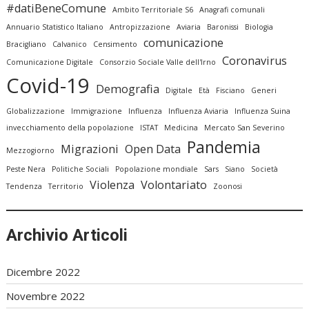
#datiBeneComune
Ambito Territoriale S6
Anagrafi comunali
Annuario Statistico Italiano
Antropizzazione
Aviaria
Baronissi
Biologia
comunicazione
Bracigliano
Calvanico
Censimento
Coronavirus
Comunicazione Digitale
Consorzio Sociale Valle dell'Irno
Covid-19
Demografia
Digitale
Età
Fisciano
Generi
Globalizzazione
Immigrazione
Influenza
Influenza Aviaria
Influenza Suina
invecchiamento della popolazione
ISTAT
Medicina
Mercato San Severino
Pandemia
Migrazioni
Open Data
Mezzogiorno
Peste Nera
Politiche Sociali
Popolazione mondiale
Sars
Siano
Società
Violenza
Volontariato
Tendenza
Territorio
Zoonosi
Archivio Articoli
Dicembre 2022
Novembre 2022