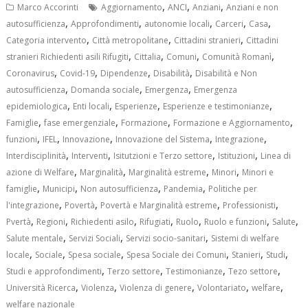
,
,
,
Marco Accorinti
Aggiornamento
ANCI
Anziani
Anziani e non
,
,
,
,
,
autosufficienza
Approfondimenti
autonomie locali
Carceri
Casa
,
,
,
Categoria intervento
Città metropolitane
Cittadini stranieri
Cittadini
,
,
,
,
stranieri Richiedenti asili Rifugiti
Cittalia
Comuni
Comunità Romanì
,
,
,
,
Coronavirus
Covid-19
Dipendenze
Disabilità
Disabilità e Non
,
,
,
autosufficienza
Domanda sociale
Emergenza
Emergenza
,
,
,
,
epidemiologica
Enti locali
Esperienze
Esperienze e testimonianze
,
,
,
,
Famiglie
fase emergenziale
Formazione
Formazione e Aggiornamento
,
,
,
,
,
funzioni
IFEL
Innovazione
Innovazione del Sistema
Integrazione
,
,
,
,
Interdisciplinità
Interventi
Isitutzioni e Terzo settore
Istituzioni
Linea di
,
,
,
,
azione di Welfare
Marginalità
Marginalità estreme
Minori
Minori e
,
,
,
,
famiglie
Municipi
Non autosufficienza
Pandemia
Politiche per
,
,
,
,
l'integrazione
Povertà
Povertà e Marginalità estreme
Professionisti
,
,
,
,
,
,
,
Pvertà
Regioni
Richiedenti asilo
Rifugiati
Ruolo
Ruolo e funzioni
Salute
,
,
,
Salute mentale
Servizi Sociali
Servizi socio-sanitari
Sistemi di welfare
,
,
,
,
,
,
locale
Sociale
Spesa sociale
Spesa Sociale dei Comuni
Stanieri
Studi
,
,
,
,
Studi e approfondimenti
Terzo settore
Testimonianze
Tezo settore
,
,
,
,
,
Università Ricerca
Violenza
Violenza di genere
Volontariato
welfare
welfare nazionale