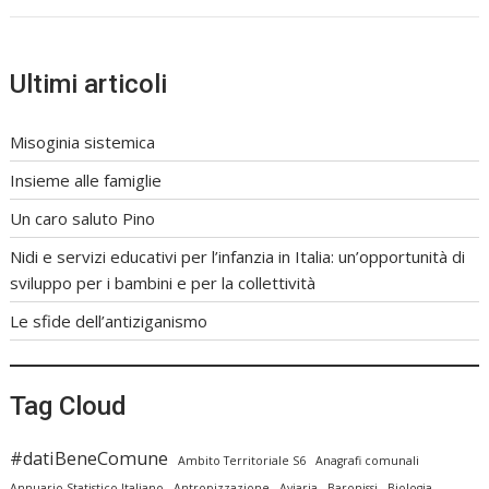
Ultimi articoli
Misoginia sistemica
Insieme alle famiglie
Un caro saluto Pino
Nidi e servizi educativi per l’infanzia in Italia: un’opportunità di
sviluppo per i bambini e per la collettività
Le sfide dell’antiziganismo
Tag Cloud
#datiBeneComune
Ambito Territoriale S6
Anagrafi comunali
Annuario Statistico Italiano
Antropizzazione
Aviaria
Baronissi
Biologia