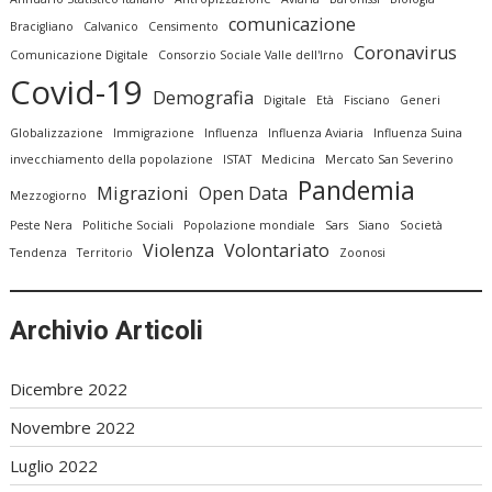
comunicazione
Bracigliano
Calvanico
Censimento
Coronavirus
Comunicazione Digitale
Consorzio Sociale Valle dell'Irno
Covid-19
Demografia
Digitale
Età
Fisciano
Generi
Globalizzazione
Immigrazione
Influenza
Influenza Aviaria
Influenza Suina
invecchiamento della popolazione
ISTAT
Medicina
Mercato San Severino
Pandemia
Migrazioni
Open Data
Mezzogiorno
Peste Nera
Politiche Sociali
Popolazione mondiale
Sars
Siano
Società
Violenza
Volontariato
Tendenza
Territorio
Zoonosi
Archivio Articoli
Dicembre 2022
Novembre 2022
Luglio 2022