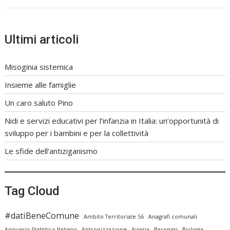
Ultimi articoli
Misoginia sistemica
Insieme alle famiglie
Un caro saluto Pino
Nidi e servizi educativi per l’infanzia in Italia: un’opportunità di
sviluppo per i bambini e per la collettività
Le sfide dell’antiziganismo
Tag Cloud
#datiBeneComune
Ambito Territoriale S6
Anagrafi comunali
Annuario Statistico Italiano
Antropizzazione
Aviaria
Baronissi
Biologia