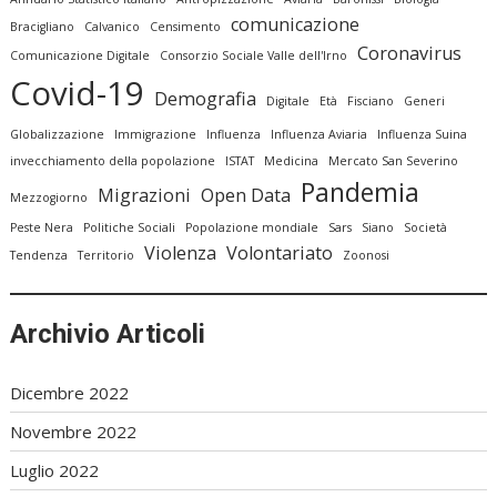
comunicazione
Bracigliano
Calvanico
Censimento
Coronavirus
Comunicazione Digitale
Consorzio Sociale Valle dell'Irno
Covid-19
Demografia
Digitale
Età
Fisciano
Generi
Globalizzazione
Immigrazione
Influenza
Influenza Aviaria
Influenza Suina
invecchiamento della popolazione
ISTAT
Medicina
Mercato San Severino
Pandemia
Migrazioni
Open Data
Mezzogiorno
Peste Nera
Politiche Sociali
Popolazione mondiale
Sars
Siano
Società
Violenza
Volontariato
Tendenza
Territorio
Zoonosi
Archivio Articoli
Dicembre 2022
Novembre 2022
Luglio 2022