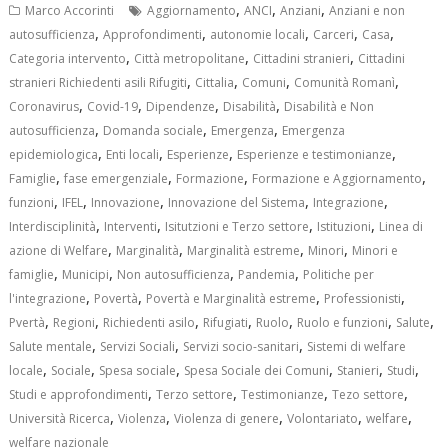
,
,
,
Marco Accorinti
Aggiornamento
ANCI
Anziani
Anziani e non
,
,
,
,
,
autosufficienza
Approfondimenti
autonomie locali
Carceri
Casa
,
,
,
Categoria intervento
Città metropolitane
Cittadini stranieri
Cittadini
,
,
,
,
stranieri Richiedenti asili Rifugiti
Cittalia
Comuni
Comunità Romanì
,
,
,
,
Coronavirus
Covid-19
Dipendenze
Disabilità
Disabilità e Non
,
,
,
autosufficienza
Domanda sociale
Emergenza
Emergenza
,
,
,
,
epidemiologica
Enti locali
Esperienze
Esperienze e testimonianze
,
,
,
,
Famiglie
fase emergenziale
Formazione
Formazione e Aggiornamento
,
,
,
,
,
funzioni
IFEL
Innovazione
Innovazione del Sistema
Integrazione
,
,
,
,
Interdisciplinità
Interventi
Isitutzioni e Terzo settore
Istituzioni
Linea di
,
,
,
,
azione di Welfare
Marginalità
Marginalità estreme
Minori
Minori e
,
,
,
,
famiglie
Municipi
Non autosufficienza
Pandemia
Politiche per
,
,
,
,
l'integrazione
Povertà
Povertà e Marginalità estreme
Professionisti
,
,
,
,
,
,
,
Pvertà
Regioni
Richiedenti asilo
Rifugiati
Ruolo
Ruolo e funzioni
Salute
,
,
,
Salute mentale
Servizi Sociali
Servizi socio-sanitari
Sistemi di welfare
,
,
,
,
,
,
locale
Sociale
Spesa sociale
Spesa Sociale dei Comuni
Stanieri
Studi
,
,
,
,
Studi e approfondimenti
Terzo settore
Testimonianze
Tezo settore
,
,
,
,
,
Università Ricerca
Violenza
Violenza di genere
Volontariato
welfare
welfare nazionale