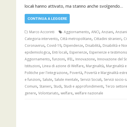
locali hanno attivato, ma stanno anche svolgendo…
CONTINUA A LEGGERE
,
,
,
Marco Accorinti
Aggiornamento
ANCI
Anziani
Anziani
,
,
,
Categoria intervento
Città metropolitane
Cittadini stranieri
Ci
,
,
,
,
Coronavirus
Covid-19
Dipendenze
Disabilità
Disabilità e No
,
,
,
epidemiologica
Enti locali
Esperienze
Esperienze e testimoni
,
,
,
,
Aggiornamento
funzioni
IFEL
Innovazione
Innovazione del S
,
,
,
Istituzioni
Linea di azione di Welfare
Marginalità
Marginalità 
,
,
Politiche per l'integrazione
Povertà
Povertà e Marginalità est
,
,
,
,
e funzioni
Salute
Salute mentale
Servizi Sociali
Servizi socio-s
,
,
,
,
Comuni
Stanieri
Studi
Studi e approfondimenti
Terzo settor
,
,
,
genere
Volontariato
welfare
welfare nazionale