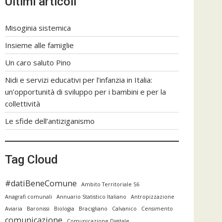
Ultimi articoli
Misoginia sistemica
Insieme alle famiglie
Un caro saluto Pino
Nidi e servizi educativi per l’infanzia in Italia:
un’opportunità di sviluppo per i bambini e per la
collettività
Le sfide dell’antiziganismo
Tag Cloud
#datiBeneComune
Ambito Territoriale S6
Anagrafi comunali
Annuario Statistico Italiano
Antropizzazione
Aviaria
Baronissi
Biologia
Bracigliano
Calvanico
Censimento
comunicazione
Comunicazione Digitale