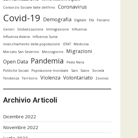
Coronavirus
Consorzio Sociale Valle dell'Irno
Covid-19
Demografia
Digitale
Età
Fisciano
Generi
Globalizzazione
Immigrazione
Influenza
Influenza Aviaria
Influenza Suina
invecchiamento della popolazione
ISTAT
Medicina
Migrazioni
Mercato San Severino
Mezzogiorno
Pandemia
Open Data
Peste Nera
Politiche Sociali
Popolazione mondiale
Sars
Siano
Società
Violenza
Volontariato
Tendenza
Territorio
Zoonosi
Archivio Articoli
Dicembre 2022
Novembre 2022
Luglio 2022