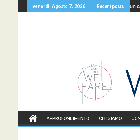
Skip
ieme alle famiglie
Un caro sal
venerdì, Agosto 7, 2026
Recent posts
to
content
APPROFONDIMENTO
CHI SIAMO
CON