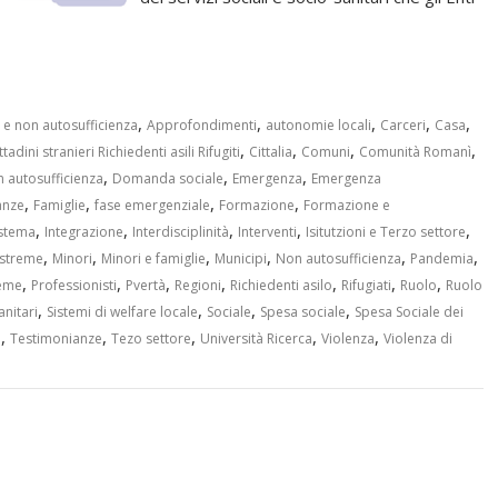
,
,
,
,
,
 e non autosufficienza
Approfondimenti
autonomie locali
Carceri
Casa
,
,
,
,
ttadini stranieri Richiedenti asili Rifugiti
Cittalia
Comuni
Comunità Romanì
,
,
,
n autosufficienza
Domanda sociale
Emergenza
Emergenza
,
,
,
,
anze
Famiglie
fase emergenziale
Formazione
Formazione e
,
,
,
,
,
istema
Integrazione
Interdisciplinità
Interventi
Isitutzioni e Terzo settore
,
,
,
,
,
,
estreme
Minori
Minori e famiglie
Municipi
Non autosufficienza
Pandemia
,
,
,
,
,
,
,
reme
Professionisti
Pvertà
Regioni
Richiedenti asilo
Rifugiati
Ruolo
Ruolo
,
,
,
,
anitari
Sistemi di welfare locale
Sociale
Spesa sociale
Spesa Sociale dei
,
,
,
,
,
e
Testimonianze
Tezo settore
Università Ricerca
Violenza
Violenza di