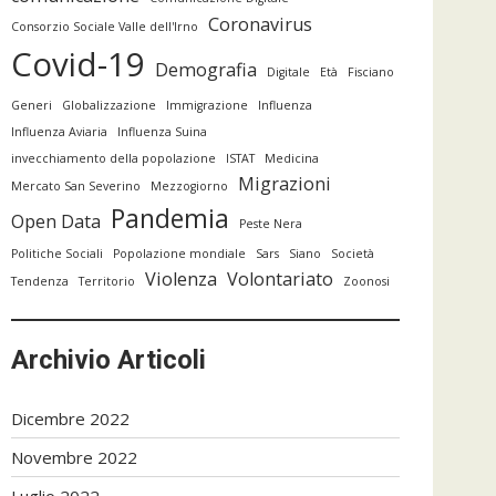
Coronavirus
Consorzio Sociale Valle dell'Irno
Covid-19
Demografia
Digitale
Età
Fisciano
Generi
Globalizzazione
Immigrazione
Influenza
Influenza Aviaria
Influenza Suina
invecchiamento della popolazione
ISTAT
Medicina
Migrazioni
Mercato San Severino
Mezzogiorno
Pandemia
Open Data
Peste Nera
Politiche Sociali
Popolazione mondiale
Sars
Siano
Società
Violenza
Volontariato
Tendenza
Territorio
Zoonosi
Archivio Articoli
Dicembre 2022
Novembre 2022
Luglio 2022