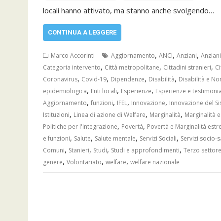
locali hanno attivato, ma stanno anche svolgendo…
CONTINUA A LEGGERE
,
,
,
Marco Accorinti
Aggiornamento
ANCI
Anziani
Anziani
,
,
,
Categoria intervento
Città metropolitane
Cittadini stranieri
Ci
,
,
,
,
Coronavirus
Covid-19
Dipendenze
Disabilità
Disabilità e No
,
,
,
epidemiologica
Enti locali
Esperienze
Esperienze e testimoni
,
,
,
,
Aggiornamento
funzioni
IFEL
Innovazione
Innovazione del S
,
,
,
Istituzioni
Linea di azione di Welfare
Marginalità
Marginalità 
,
,
Politiche per l'integrazione
Povertà
Povertà e Marginalità est
,
,
,
,
e funzioni
Salute
Salute mentale
Servizi Sociali
Servizi socio-s
,
,
,
,
Comuni
Stanieri
Studi
Studi e approfondimenti
Terzo settor
,
,
,
genere
Volontariato
welfare
welfare nazionale