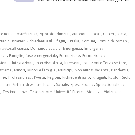
,
,
,
,
,
 e non autosufficienza
Approfondimenti
autonomie locali
Carceri
Casa
,
,
,
,
ttadini stranieri Richiedenti asili Rifugiti
Cittalia
Comuni
Comunità Romanì
,
,
,
n autosufficienza
Domanda sociale
Emergenza
Emergenza
,
,
,
,
anze
Famiglie
fase emergenziale
Formazione
Formazione e
,
,
,
,
,
istema
Integrazione
Interdisciplinità
Interventi
Isitutzioni e Terzo settore
,
,
,
,
,
,
estreme
Minori
Minori e famiglie
Municipi
Non autosufficienza
Pandemia
,
,
,
,
,
,
,
reme
Professionisti
Pvertà
Regioni
Richiedenti asilo
Rifugiati
Ruolo
Ruolo
,
,
,
,
anitari
Sistemi di welfare locale
Sociale
Spesa sociale
Spesa Sociale dei
,
,
,
,
,
e
Testimonianze
Tezo settore
Università Ricerca
Violenza
Violenza di