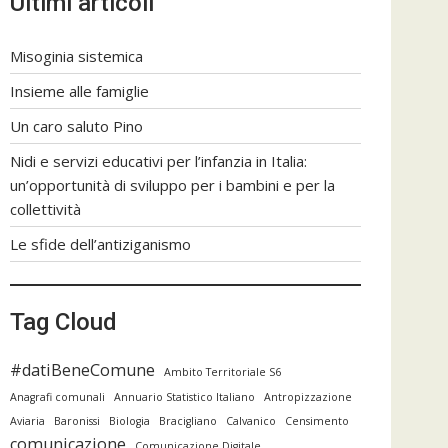
Ultimi articoli
Misoginia sistemica
Insieme alle famiglie
Un caro saluto Pino
Nidi e servizi educativi per l’infanzia in Italia:
un’opportunità di sviluppo per i bambini e per la
collettività
Le sfide dell’antiziganismo
Tag Cloud
#datiBeneComune
Ambito Territoriale S6
Anagrafi comunali
Annuario Statistico Italiano
Antropizzazione
Aviaria
Baronissi
Biologia
Bracigliano
Calvanico
Censimento
comunicazione
Comunicazione Digitale