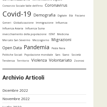
Coronavirus
Consorzio Sociale Valle dell'Irno
Covid-19
Demografia
Digitale
Età
Fisciano
Generi
Globalizzazione
Immigrazione
Influenza
Influenza Aviaria
Influenza Suina
invecchiamento della popolazione
ISTAT
Medicina
Migrazioni
Mercato San Severino
Mezzogiorno
Pandemia
Open Data
Peste Nera
Politiche Sociali
Popolazione mondiale
Sars
Siano
Società
Violenza
Volontariato
Tendenza
Territorio
Zoonosi
Archivio Articoli
Dicembre 2022
Novembre 2022
Luglio 2022