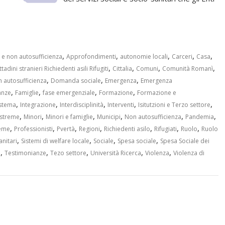
,
,
,
,
,
 e non autosufficienza
Approfondimenti
autonomie locali
Carceri
Casa
,
,
,
,
ttadini stranieri Richiedenti asili Rifugiti
Cittalia
Comuni
Comunità Romanì
,
,
,
n autosufficienza
Domanda sociale
Emergenza
Emergenza
,
,
,
,
anze
Famiglie
fase emergenziale
Formazione
Formazione e
,
,
,
,
,
istema
Integrazione
Interdisciplinità
Interventi
Isitutzioni e Terzo settore
,
,
,
,
,
,
estreme
Minori
Minori e famiglie
Municipi
Non autosufficienza
Pandemia
,
,
,
,
,
,
,
reme
Professionisti
Pvertà
Regioni
Richiedenti asilo
Rifugiati
Ruolo
Ruolo
,
,
,
,
anitari
Sistemi di welfare locale
Sociale
Spesa sociale
Spesa Sociale dei
,
,
,
,
,
e
Testimonianze
Tezo settore
Università Ricerca
Violenza
Violenza di