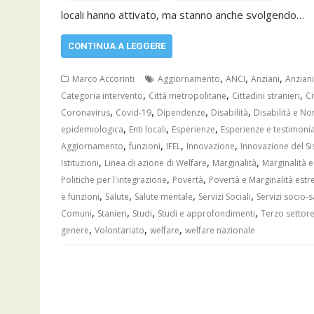
locali hanno attivato, ma stanno anche svolgendo…
CONTINUA A LEGGERE
,
,
,
Marco Accorinti
Aggiornamento
ANCI
Anziani
Anziani
,
,
,
Categoria intervento
Città metropolitane
Cittadini stranieri
Ci
,
,
,
,
Coronavirus
Covid-19
Dipendenze
Disabilità
Disabilità e No
,
,
,
epidemiologica
Enti locali
Esperienze
Esperienze e testimoni
,
,
,
,
Aggiornamento
funzioni
IFEL
Innovazione
Innovazione del S
,
,
,
Istituzioni
Linea di azione di Welfare
Marginalità
Marginalità 
,
,
Politiche per l'integrazione
Povertà
Povertà e Marginalità est
,
,
,
,
e funzioni
Salute
Salute mentale
Servizi Sociali
Servizi socio-s
,
,
,
,
Comuni
Stanieri
Studi
Studi e approfondimenti
Terzo settor
,
,
,
genere
Volontariato
welfare
welfare nazionale