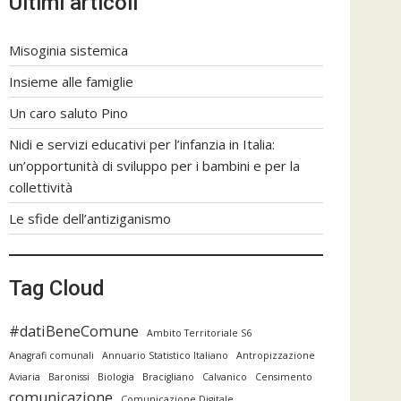
Ultimi articoli
Misoginia sistemica
Insieme alle famiglie
Un caro saluto Pino
Nidi e servizi educativi per l’infanzia in Italia:
un’opportunità di sviluppo per i bambini e per la
collettività
Le sfide dell’antiziganismo
Tag Cloud
#datiBeneComune
Ambito Territoriale S6
Anagrafi comunali
Annuario Statistico Italiano
Antropizzazione
Aviaria
Baronissi
Biologia
Bracigliano
Calvanico
Censimento
comunicazione
Comunicazione Digitale