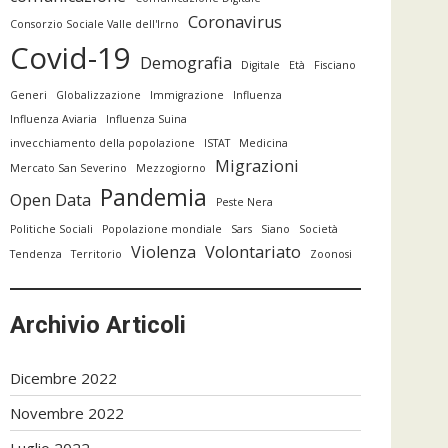
Coronavirus
Consorzio Sociale Valle dell'Irno
Covid-19
Demografia
Digitale
Età
Fisciano
Generi
Globalizzazione
Immigrazione
Influenza
Influenza Aviaria
Influenza Suina
invecchiamento della popolazione
ISTAT
Medicina
Migrazioni
Mercato San Severino
Mezzogiorno
Pandemia
Open Data
Peste Nera
Politiche Sociali
Popolazione mondiale
Sars
Siano
Società
Violenza
Volontariato
Tendenza
Territorio
Zoonosi
Archivio Articoli
Dicembre 2022
Novembre 2022
Luglio 2022