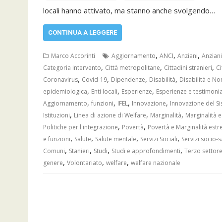
locali hanno attivato, ma stanno anche svolgendo…
CONTINUA A LEGGERE
,
,
,
Marco Accorinti
Aggiornamento
ANCI
Anziani
Anziani
,
,
,
Categoria intervento
Città metropolitane
Cittadini stranieri
Ci
,
,
,
,
Coronavirus
Covid-19
Dipendenze
Disabilità
Disabilità e No
,
,
,
epidemiologica
Enti locali
Esperienze
Esperienze e testimoni
,
,
,
,
Aggiornamento
funzioni
IFEL
Innovazione
Innovazione del S
,
,
,
Istituzioni
Linea di azione di Welfare
Marginalità
Marginalità 
,
,
Politiche per l'integrazione
Povertà
Povertà e Marginalità est
,
,
,
,
e funzioni
Salute
Salute mentale
Servizi Sociali
Servizi socio-s
,
,
,
,
Comuni
Stanieri
Studi
Studi e approfondimenti
Terzo settor
,
,
,
genere
Volontariato
welfare
welfare nazionale