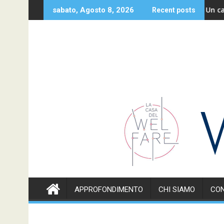
Skip
ieme alle famiglie
Un caro sal
sabato, Agosto 8, 2026
Recent posts
to
content
APPROFONDIMENTO
CHI SIAMO
CON