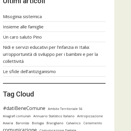
Ultimi articoli
Misoginia sistemica
Insieme alle famiglie
Un caro saluto Pino
Nidi e servizi educativi per l’infanzia in Italia:
un’opportunità di sviluppo per i bambini e per la
collettività
Le sfide dell’antiziganismo
Tag Cloud
#datiBeneComune
Ambito Territoriale S6
Anagrafi comunali
Annuario Statistico Italiano
Antropizzazione
Aviaria
Baronissi
Biologia
Bracigliano
Calvanico
Censimento
comunicazione
Comunicazione Digitale