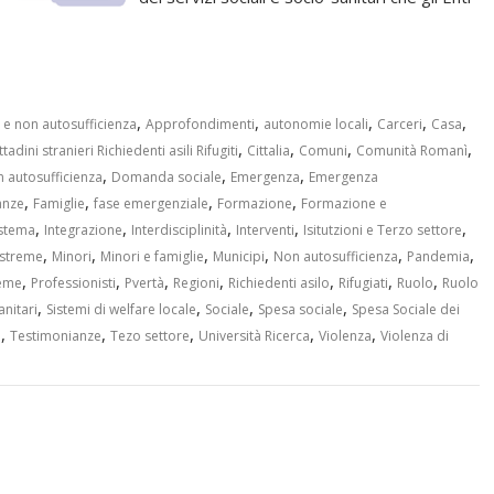
,
,
,
,
,
 e non autosufficienza
Approfondimenti
autonomie locali
Carceri
Casa
,
,
,
,
ttadini stranieri Richiedenti asili Rifugiti
Cittalia
Comuni
Comunità Romanì
,
,
,
n autosufficienza
Domanda sociale
Emergenza
Emergenza
,
,
,
,
anze
Famiglie
fase emergenziale
Formazione
Formazione e
,
,
,
,
,
istema
Integrazione
Interdisciplinità
Interventi
Isitutzioni e Terzo settore
,
,
,
,
,
,
estreme
Minori
Minori e famiglie
Municipi
Non autosufficienza
Pandemia
,
,
,
,
,
,
,
reme
Professionisti
Pvertà
Regioni
Richiedenti asilo
Rifugiati
Ruolo
Ruolo
,
,
,
,
anitari
Sistemi di welfare locale
Sociale
Spesa sociale
Spesa Sociale dei
,
,
,
,
,
e
Testimonianze
Tezo settore
Università Ricerca
Violenza
Violenza di