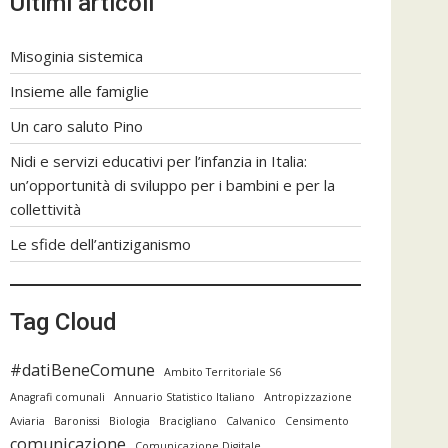
Ultimi articoli
Misoginia sistemica
Insieme alle famiglie
Un caro saluto Pino
Nidi e servizi educativi per l’infanzia in Italia:
un’opportunità di sviluppo per i bambini e per la
collettività
Le sfide dell’antiziganismo
Tag Cloud
#datiBeneComune
Ambito Territoriale S6
Anagrafi comunali
Annuario Statistico Italiano
Antropizzazione
Aviaria
Baronissi
Biologia
Bracigliano
Calvanico
Censimento
comunicazione
Comunicazione Digitale