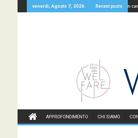
Skip
eme alle famiglie
Un caro salu
venerdì, Agosto 7, 2026
Recent posts
to
content
APPROFONDIMENTO
CHI SIAMO
CON